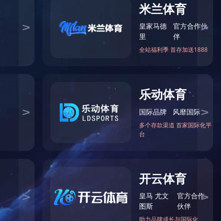
-MK(中国)
禾大道八一科技园二期2栋首层
王先生
m