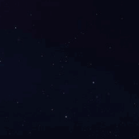
在线咨询
QQ咨询
电子邮箱