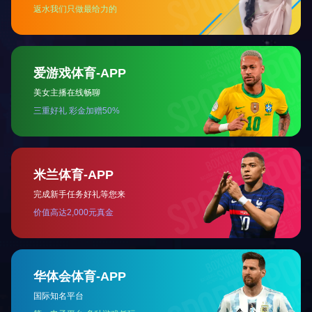
环境影响报告书及公众参与说明全文详
//pan.baidu.com/s/1O48aBEJXT3PacjkLbLW
上一篇：
《弘捷产业园配套污水站项目环境影响报告书》（征求意
下一篇：
没有了
栏目导航
MK官方端网站登录入口-MK(中国)
关于我们
电话：400-698-2838
新闻资讯
电话：400-698-2838
工程案例
手机：18565258989 王先生
MK官方端网站登录
地址：广州市白云区均禾大道八一科技园