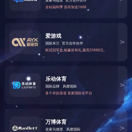
项目所在地（广东省广州市白云区钟落潭
体。
二、建设项目概况
（一）项目名称：弘捷产业园配套污水
（二）建设单位：广州弘捷机械有限公
（三）建设地址：广州市白云区钟落潭
（四）建设性质：新建
（五）建设内容：拟建产业园区配套废
艺路线为“调节池→气浮→混凝沉淀→水解酸
三、公众提出意见的方式和途径
①以信函、电子邮件、电话通讯等方式，